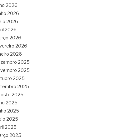
lho 2026
nho 2026
aio 2026
ril 2026
arço 2026
vereiro 2026
neiro 2026
ezembro 2025
ovembro 2025
tubro 2025
etembro 2025
gosto 2025
lho 2025
nho 2025
aio 2025
ril 2025
arço 2025