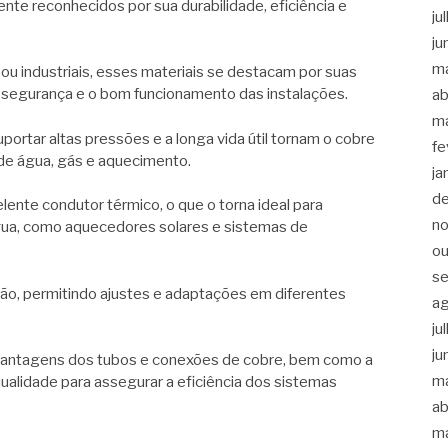
te reconhecidos por sua durabilidade, eficiência e
ju
ju
m
 ou industriais, esses materiais se destacam por suas
 segurança e o bom funcionamento das instalações.
ab
m
portar altas pressões e a longa vida útil tornam o cobre
fe
 de água, gás e aquecimento.
ja
d
lente condutor térmico, o que o torna ideal para
n
ua, como aquecedores solares e sistemas de
ou
s
ação, permitindo ajustes e adaptações em diferentes
a
ju
ju
s vantagens dos tubos e conexões de cobre, bem como a
m
qualidade para assegurar a eficiência dos sistemas
ab
m