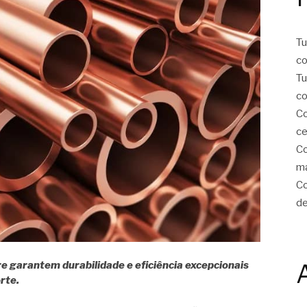
Tu
c
Tu
co
Co
ce
Co
ma
Co
de
 garantem durabilidade e eficiência excepcionais
rte.