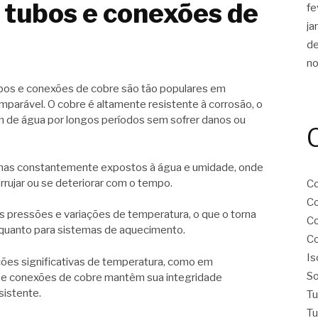
 tubos e conexões de
fe
ja
d
n
tubos e conexões de cobre são tão populares em
omparável. O cobre é altamente resistente à corrosão, o
m de água por longos períodos sem sofrer danos ou
emas constantemente expostos à água e umidade, onde
rujar ou se deteriorar com o tempo.
Co
Co
s pressões e variações de temperatura, o que o torna
Co
 quanto para sistemas de aquecimento.
Co
Is
es significativas de temperatura, como em
So
s e conexões de cobre mantêm sua integridade
istente.
Tu
Tu