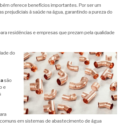
bém oferece benefícios importantes. Por ser um
ias prejudiciais à saúde na água, garantindo a pureza do
para residências e empresas que prezam pela qualidade
idade do
da
são
o e
s
para
, comuns em sistemas de abastecimento de água