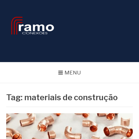
Pular
para
o
conteúdo
BLOG RAMOS
CONEXÕES
MENU
Tag:
materiais de construção