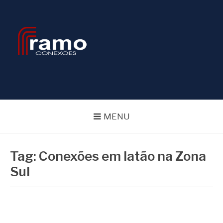
Pular
para
o
conteúdo
BLOG RAMOS
CONEXÕES
MENU
Tag:
Conexões em latão na Zona
Sul