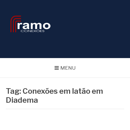
Pular
para
o
conteúdo
BLOG RAMOS
CONEXÕES
MENU
Tag:
Conexões em latão em
Diadema