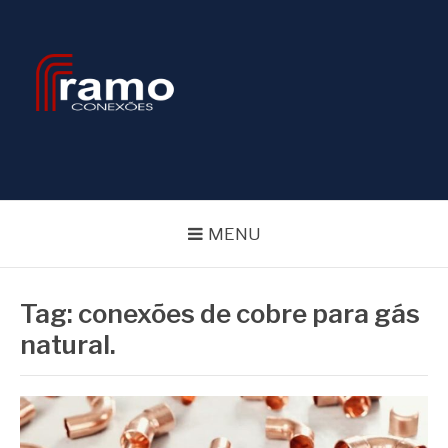
Pular
para
o
conteúdo
BLOG RAMOS
CONEXÕES
MENU
Tag:
conexões de cobre para gás
natural.